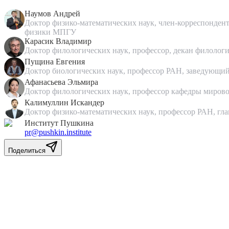
Наумов Андрей
Доктор физико-математических наук, член-корреспонден
физики МПГУ
Карасик Владимир
Доктор филологических наук, профессор, декан филолог
Пущина Евгения
Доктор биологических наук, профессор РАН, заведую
Афанасьева Эльмира
Доктор филологических наук, профессор кафедры миров
Калимуллин Искандер
Доктор физико-математических наук, профессор РАН, гл
Институт Пушкина
pr@pushkin.institute
Поделиться