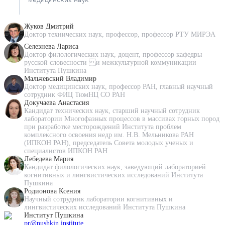
медицинских наук
Жуков Дмитрий
Доктор технических наук, профессор, профессор РТУ МИРЭА
Селезнева Лариса
Доктор филологических наук, доцент, профессор кафедры
русской словесности и межкультурной коммуникации
Института Пушкина
Мальчевский Владимир
Доктор медицинских наук, профессор РАН, главный научный
сотрудник ФИЦ ТюмНЦ СО РАН
Докучаева Анастасия
Кандидат технических наук, старший научный сотрудник
лаборатории Многофазных процессов в массивах горных пород
при разработке месторождений Института проблем
комплексного освоения недр им. Н.В. Мельникова РАН
(ИПКОН РАН), председатель Совета молодых ученых и
специалистов ИПКОН РАН
Лебедева Мария
Кандидат филологических наук, заведующий лабораторией
когнитивных и лингвистических исследований Института
Пушкина
Родионова Ксения
Научный сотрудник лаборатории когнитивных и
лингвистических исследований Института Пушкина
Институт Пушкина
pr@pushkin.institute